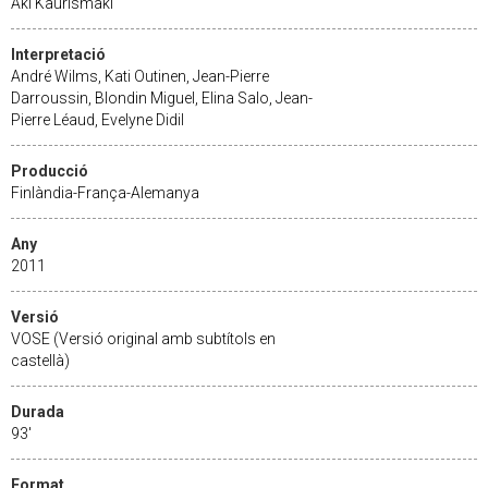
Aki Kaurismäki
Interpretació
André Wilms, Kati Outinen, Jean-Pierre
Darroussin, Blondin Miguel, Elina Salo, Jean-
Pierre Léaud, Evelyne Didil
Producció
Finlàndia-França-Alemanya
Any
2011
Versió
VOSE (Versió original amb subtítols en
castellà)
Durada
93'
Format