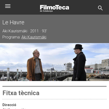
Vés
Toggle
al
navigation
contingut
Le Havre
Aki Kaurismäki · 2011 · 93'
Programa:
Aki Kaurismäki
.
Fitxa tècnica
Direcció