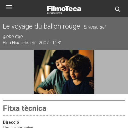
Vés
Toggle
al
navigation
contingut
Le voyage du ballon rouge
El vuelo del
globo rojo
Hou Hsiao-hsien · 2007 · 113'
Fitxa tècnica
Direcció
Hou Hsiao-hsien