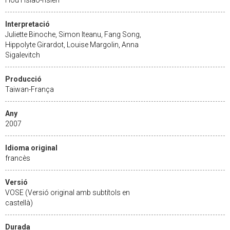
Interpretació
Juliette Binoche, Simon Iteanu, Fang Song,
Hippolyte Girardot, Louise Margolin, Anna
Sigalevitch
Producció
Taiwan-França
Any
2007
Idioma original
francès
Versió
VOSE (Versió original amb subtítols en
castellà)
Durada