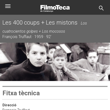
Vés
Toggle
al
navigation
contingut
Les 400 coups + Les mistons
Los
cuatrocientos golpes + Los mocosos
François Truffaut · 1959 · 92'
Fitxa tècnica
Direcció
François Truffaut