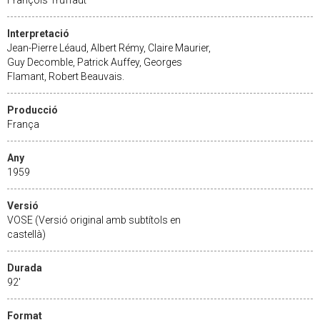
Interpretació
Jean-Pierre Léaud, Albert Rémy, Claire Maurier,
Guy Decomble, Patrick Auffey, Georges
Flamant, Robert Beauvais.
Producció
França
Any
1959
Versió
VOSE (Versió original amb subtítols en
castellà)
Durada
92'
Format