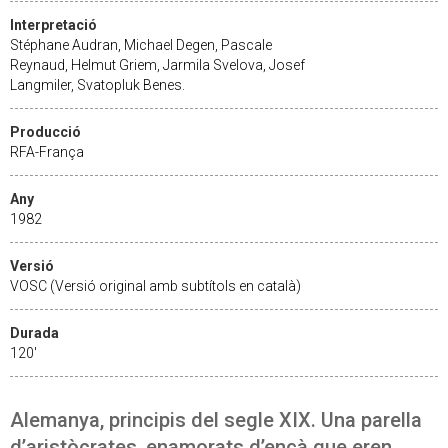
Interpretació
Stéphane Audran, Michael Degen, Pascale
Reynaud, Helmut Griem, Jarmila Svelova, Josef
Langmiler, Svatopluk Benes.
Producció
RFA-França
Any
1982
Versió
VOSC (Versió original amb subtítols en català)
Durada
120'
Alemanya, principis del segle XIX. Una parella
d’aristòcrates, enamorats d’ençà que eren