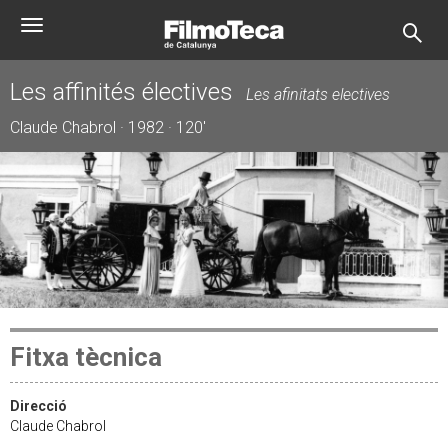
Vés
Toggle
al
navigation
contingut
Les affinités électives
Les afinitats electives
Claude Chabrol · 1982 · 120'
Fitxa tècnica
Direcció
Claude Chabrol