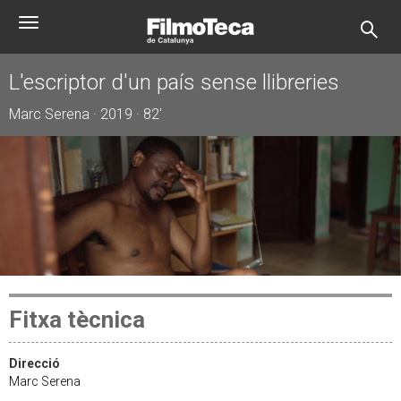
Vés
Toggle
al
navigation
contingut
L'escriptor d'un país sense llibreries
Marc Serena · 2019 · 82'
Fitxa tècnica
Direcció
Marc Serena