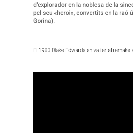
d'explorador en la noblesa de la sinc
pel seu «heroi», convertits en la raó 
Gorina).
El 1983 Blake Edwards en va fer el remake