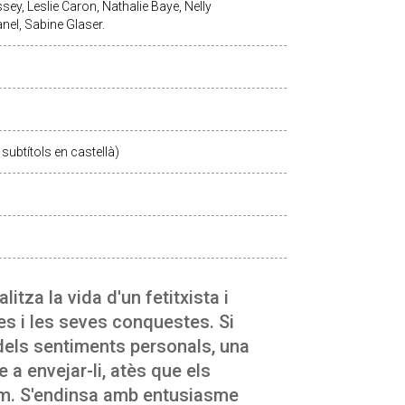
sey, Leslie Caron, Nathalie Baye, Nelly
el, Sabine Glaser.
subtítols en castellà)
litza la vida d'un fetitxista i
es i les seves conquestes. Si
 dels sentiments personals, una
a envejar-li, atès que els
film. S'endinsa amb entusiasme