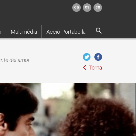
ca
es
en
a
Multimèdia
Acció Portabella
nte del amor
Torna