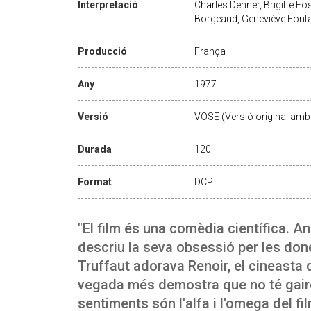
Interpretació
Charles Denner, Brigitte Fos
Borgeaud, Geneviève Fontan
Producció
França
Any
1977
Versió
VOSE (Versió original amb 
Durada
120'
Format
DCP
"El film és una comèdia científica. Ana
descriu la seva obsessió per les don
Truffaut adorava Renoir, el cineasta
vegada més demostra que no té gaire 
sentiments són l'alfa i l'omega del 