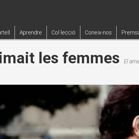
rtell
Aprendre
Col·lecció
Coneix-nos
Prems
imait les femmes
El ama