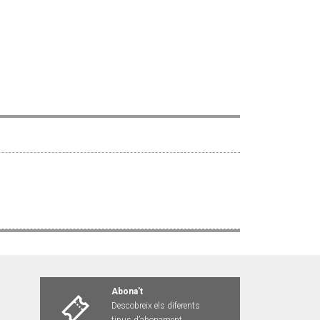
Abona't
Descobreix els diferents