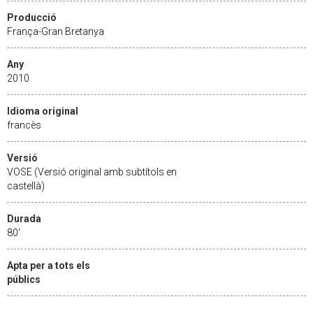
Producció
França-Gran Bretanya
Any
2010
Idioma original
francès
Versió
VOSE (Versió original amb subtítols en
castellà)
Durada
80'
Apta per a tots els
públics