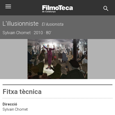
Vés
Toggle
al
navigation
contingut
L'illusionniste
El ilusionista
Sylvain Chomet · 2010 · 80'
Fitxa tècnica
Direcció
Sylvain Chomet