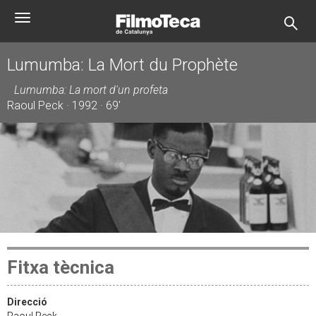
Vés
Toggle
al
navigation
contingut
Lumumba: La Mort du Prophète
Lumumba: La mort d'un profeta
Raoul Peck · 1992 · 69'
Fitxa tècnica
Direcció
Raoul Peck