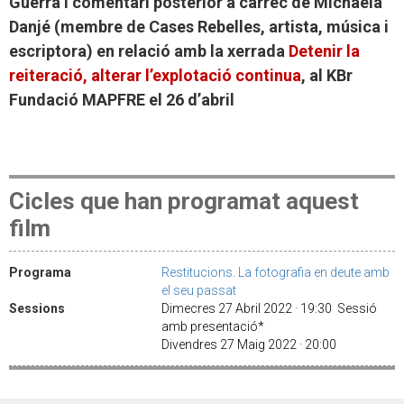
Guerra i comentari posterior a càrrec de Michaëla
Danjé (membre de Cases Rebelles, artista, música i
escriptora) en relació amb la xerrada
Detenir la
reiteració, alterar l’explotació continua
, al KBr
Fundació MAPFRE el 26 d’abril
Cicles que han programat aquest
film
Programa
Restitucions. La fotografia en deute amb
el seu passat
Sessions
Dimecres 27 Abril 2022 · 19:30 Sessió
amb presentació*
Divendres 27 Maig 2022 · 20:00