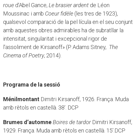
roue
d'Abel Gance,
Le brasier ardent
de Léon
Moussinac i amb
Coeur fidèle
(les tres de 1923),
qualsevol comparació de la pel·lícula en el seu conjunt
amb aquestes obres admirables ha de subratllar la
intensitat, singularitat i excepcional rigor de
l'assoliment de Kirsanoff» (P. Adams Sitney,
The
Cinema of Poetry
, 2014).
Programa de la sessió
Ménilmontant
Dimitri Kirsanoff, 1926. França. Muda
amb rètols en castellà. 38’. DCP
Brumes d’automne
Boires de tardor
Dimitri Kirsanoff,
1929. França. Muda amb rètols en castellà. 15’.DCP