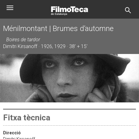
Vés
Toggle
al
navigation
contingut
Ménilmontant | Brumes d’automne
Boires de tardor
Dimitri Kirsanoff · 1926, 1929 · 38' + 15'
Fitxa tècnica
Direcció
Dimitri Kirsanoff