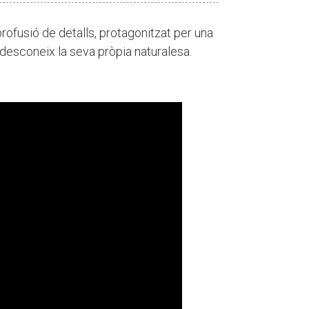
rofusió de detalls, protagonitzat per una
desconeix la seva pròpia naturalesa.