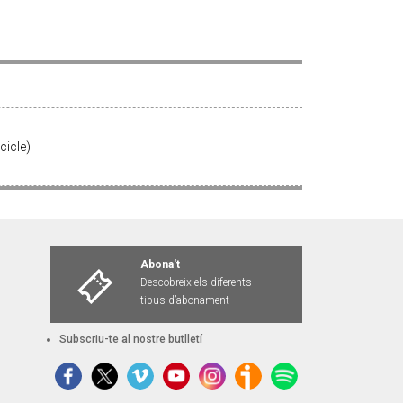
cicle)
Abona't
Descobreix els diferents
tipus d’abonament
Subscriu-te al nostre butlletí