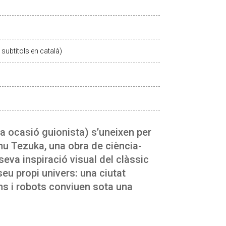
subtítols en català)
a ocasió guionista) s’uneixen per
mu Tezuka, una obra de ciència-
a seva inspiració visual del clàssic
seu propi univers: una ciutat
ns i robots conviuen sota una