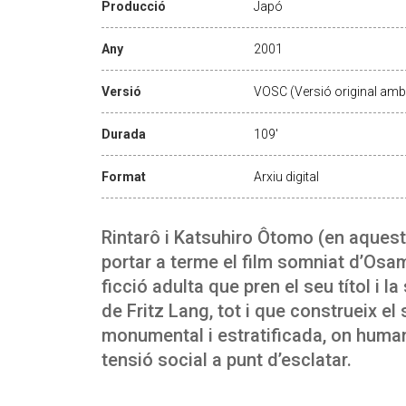
Producció
Japó
Any
2001
Versió
VOSC (Versió original amb 
Durada
109'
Format
Arxiu digital
Rintarô i Katsuhiro Ôtomo (en aquest
portar a terme el film somniat d’Osa
ficció adulta que pren el seu títol i l
de Fritz Lang, tot i que construeix el 
monumental i estratificada, on huma
tensió social a punt d’esclatar.