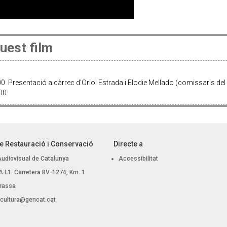
uest film
00 Presentació a càrrec d'Oriol Estrada i Elodie Mellado (comissaris del 
:00
e Restauració i Conservació
Directe a
Audiovisual de Catalunya
Accessibilitat
 BA L1. Carretera BV-1274, Km. 1
rassa
.cultura@gencat.cat