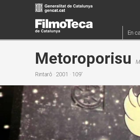
Vés
al
contingut
En ca
Metoroporisu
M
Rintarô · 2001 · 109'