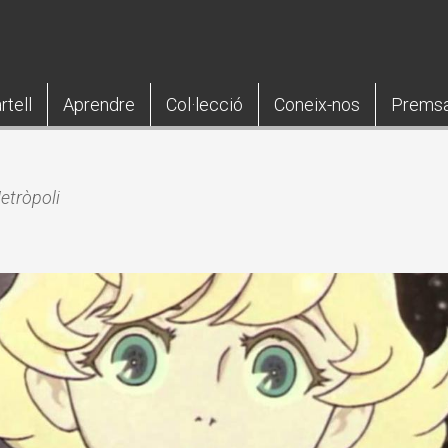
rtell
Aprendre
Col·lecció
Coneix-nos
Prems
etròpoli