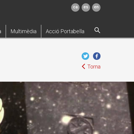
ca
es
en
a
Multimèdia
Acció Portabella
Torna