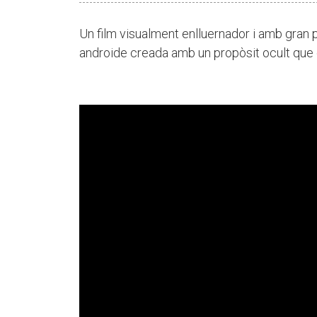
Un film visualment enlluernador i amb gran p
androide creada amb un propòsit ocult que 