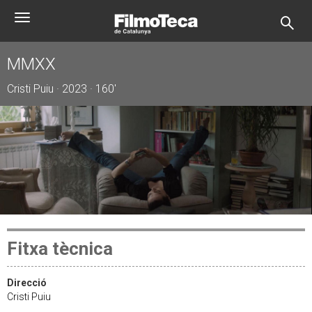
Vés
Toggle
al
navigation
contingut
MMXX
Cristi Puiu · 2023 · 160'
Fitxa tècnica
Direcció
Cristi Puiu