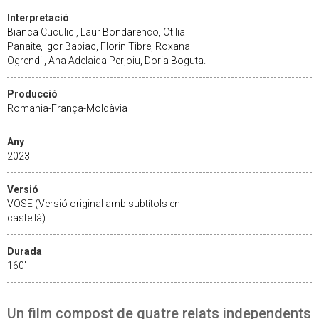
Interpretació
Bianca Cuculici, Laur Bondarenco, Otilia
Panaite, Igor Babiac, Florin Tibre, Roxana
Ogrendil, Ana Adelaida Perjoiu, Doria Boguta.
Producció
Romania-França-Moldàvia
Any
2023
Versió
VOSE (Versió original amb subtítols en
castellà)
Durada
160'
Un film compost de quatre relats independents