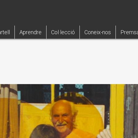
rtell
Aprendre
Col·lecció
Coneix-nos
Prems