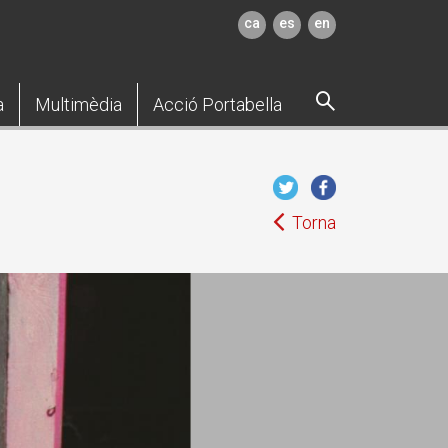
ca
es
en
a
Multimèdia
Acció Portabella
Torna