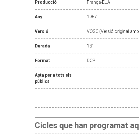
Producció
França-EUA
Any
1967
Versió
VOSC (Versió original amb 
Durada
18'
Format
DCP
Apta per a tots els
públics
Cicles que han programat aq