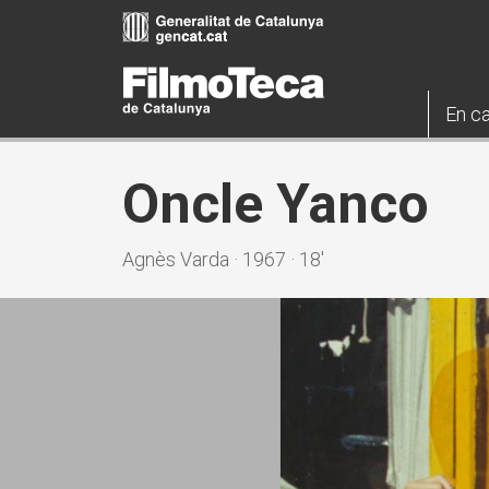
Vés
al
contingut
En ca
Oncle Yanco
Agnès Varda · 1967 · 18'