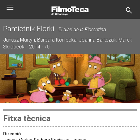
Vés
Toggle
al
navigation
contingut
Pamietnik Florki
El diari de la Florentina
Janusz Martyn, Barbara Koniecka, Joanna Bartczak, Marek
Skrobecki · 2014 · 70'
Fitxa tècnica
Direcció
Janusz Martyn, Barbara Koniecka, Joanna