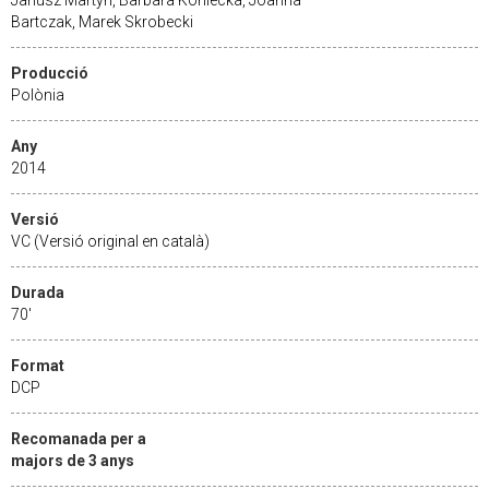
Bartczak, Marek Skrobecki
Producció
Polònia
Any
2014
Versió
VC (Versió original en català)
Durada
70'
Format
DCP
Recomanada per a
majors de 3 anys