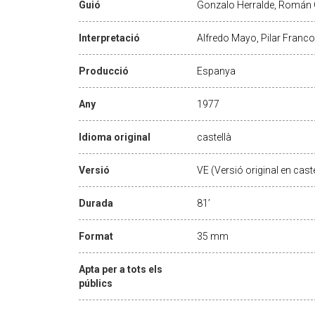
Guió
Gonzalo Herralde, Román
Interpretació
Alfredo Mayo, Pilar Franco
Producció
Espanya
Any
1977
Idioma original
castellà
Versió
VE (Versió original en caste
Durada
81’
Format
35 mm
Apta per a tots els
públics