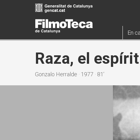
Vés
al
contingut
En ca
Raza, el espíri
Gonzalo Herralde · 1977 · 81’