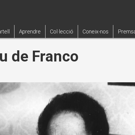
rtell
Aprendre
Col·lecció
Coneix-nos
Prems
tu de Franco