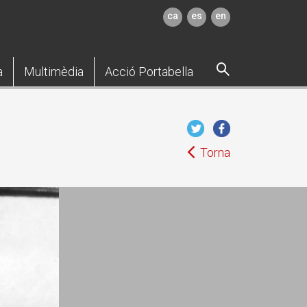
ca
es
en
a
Multimèdia
Acció Portabella
Torna