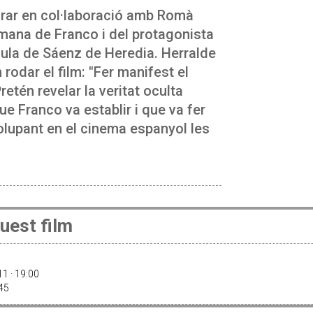
arar en col·laboració amb Romà
rmana de Franco i del protagonista
·lícula de Sáenz de Heredia. Herralde
 rodar el film: "Fer manifest el
) Pretén revelar la veritat oculta
ue Franco va establir i que va fer
lupant en el cinema espanyol les
uest film
11 · 19:00
:45