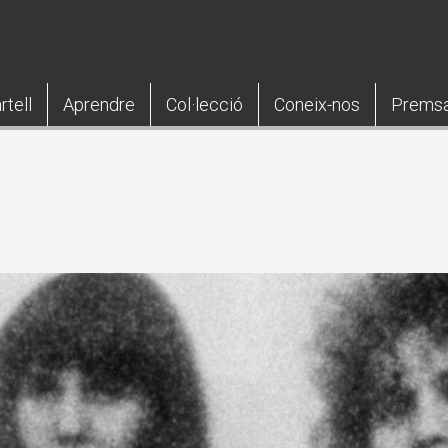
rtell
Aprendre
Col·lecció
Coneix-nos
Prems