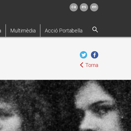
ca
es
en
a
Multimèdia
Acció Portabella
Torna