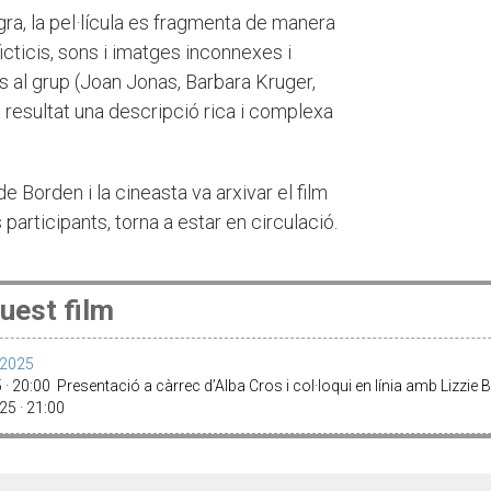
gra, la pel·lícula es fragmenta de manera
icticis, sons i imatges inconnexes i
s al grup (Joan Jonas, Barbara Kruger,
 resultat una descripció rica i complexa
de Borden i la cineasta va arxivar el film
participants, torna a estar en circulació.
uest film
a 2025
20:00 Presentació a càrrec d’Alba Cros i col·loqui en línia amb Lizzie 
25 · 21:00