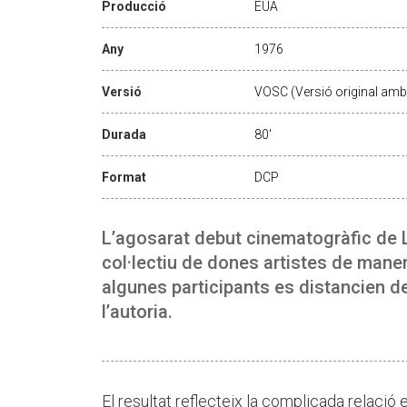
Producció
EUA
Any
1976
Versió
VOSC (Versió original amb 
Durada
80'
Format
DCP
L’agosarat debut cinematogràfic de L
col·lectiu de dones artistes de mane
algunes participants es distancien d
l’autoria.
El resultat reflecteix la complicada relació 