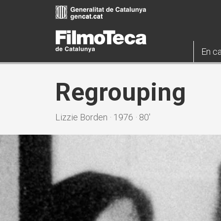
Vés
al
contingut
En ca
Regrouping
Lizzie Borden · 1976 · 80'