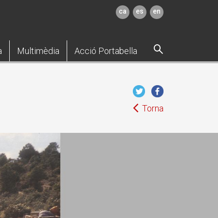
ca
es
en
a
Multimèdia
Acció Portabella
Torna