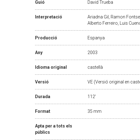
Guió
David Trueba
Interpretació
Ariadna Gil, Ramon Fontse
Alberto Ferreiro, Luis Cuen
Producció
Espanya
Any
2003
Idioma original
castellà
Versió
VE (Versió original en caste
Durada
112'
Format
35 mm
Apta per a tots els
públics