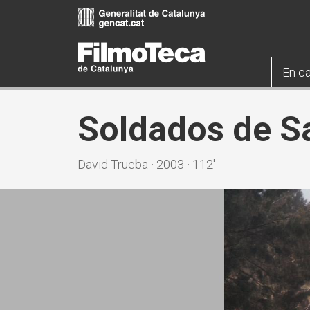
Vés
al
contingut
En ca
Soldados de S
David Trueba · 2003 · 112'