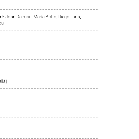
rè, Joan Dalmau, María Botto, Diego Luna,
ca
llà)