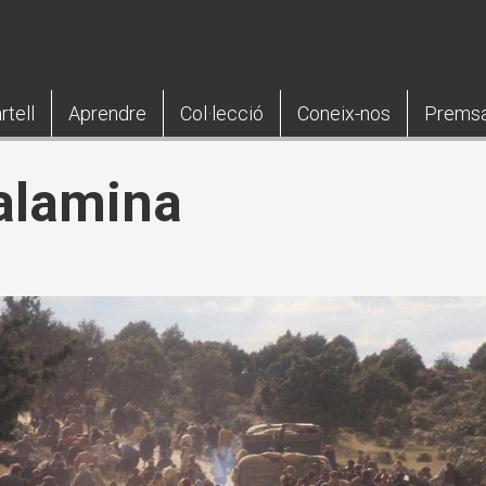
rtell
Aprendre
Col·lecció
Coneix-nos
Prems
alamina