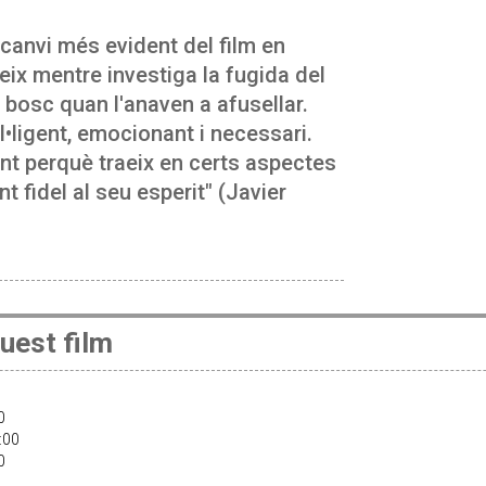
 canvi més evident del film en
ueix mentre investiga la fugida del
bosc quan l'anaven a afusellar.
tel•ligent, emocionant i necessari.
ent perquè traeix en certs aspectes
t fidel al seu esperit" (Javier
uest film
30
2:00
30