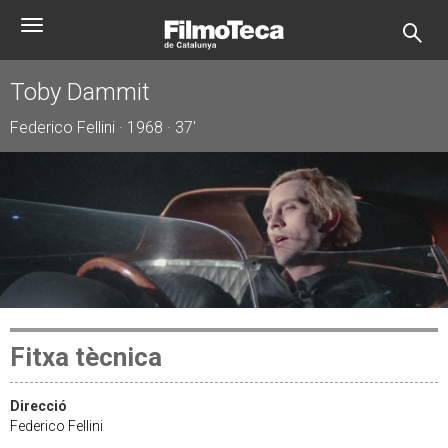
Vés
Toggle
al
navigation
contingut
Toby Dammit
Federico Fellini · 1968 · 37'
Fitxa tècnica
Direcció
Federico Fellini