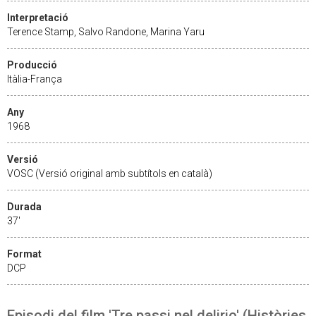
Interpretació
Terence Stamp, Salvo Randone, Marina Yaru
Producció
Itàlia-França
Any
1968
Versió
VOSC (Versió original amb subtítols en català)
Durada
37'
Format
DCP
Episodi del film 'Tre passi nel delirio' (Històries