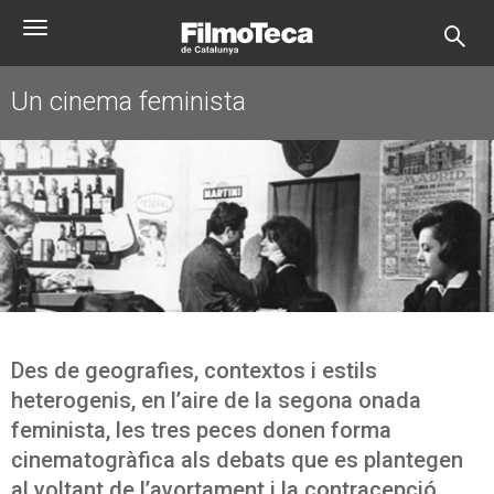
Vés
Toggle
al
navigation
contingut
Un cinema feminista
Des de geografies, contextos i estils
heterogenis, en l’aire de la segona onada
feminista, les tres peces donen forma
cinematogràfica als debats que es plantegen
al voltant de l’avortament i la contracepció