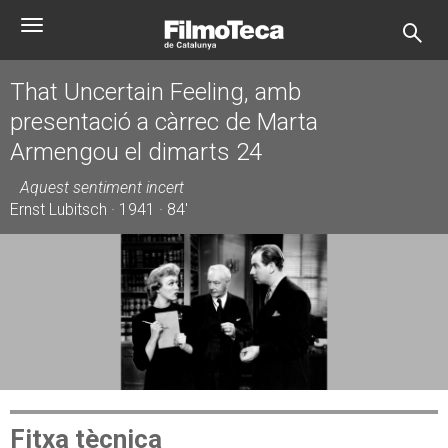
Vés
Toggle
al
navigation
contingut
That Uncertain Feeling, amb
presentació a càrrec de Marta
Armengou el dimarts 24
Aquest sentiment incert
Ernst Lubitsch · 1941 · 84'
Fitxa tècnica