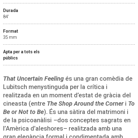
Durada
84'
Format
35 mm
Apta per a tots els
públics
That Uncertain Feeling
és una gran comèdia de
Lubitsch menystinguda per la crítica i
realitzada en un moment d’estat de gràcia del
cineasta (entre
The Shop Around the Corner
i
To
Be or Not to Be
). És una sàtira del matrimoni i
de la psicoanàlisi –dos conceptes sagrats en
l’Amèrica d’aleshores– realitzada amb una
gran elegància formal i condimentada amb