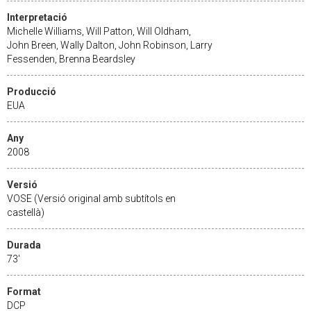
Interpretació
Michelle Williams, Will Patton, Will Oldham,
John Breen, Wally Dalton, John Robinson, Larry
Fessenden, Brenna Beardsley
Producció
EUA
Any
2008
Versió
VOSE (Versió original amb subtítols en
castellà)
Durada
73'
Format
DCP