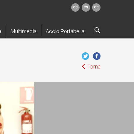
ca
es
en
a
Multimèdia
Acció Portabella
Torna