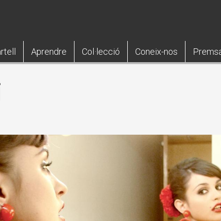
rtell
Aprendre
Col·lecció
Coneix-nos
Prems
i