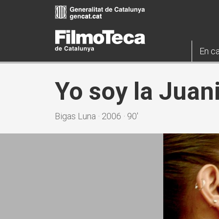
Vés
al
contingut
En ca
Yo soy la Juan
Bigas Luna · 2006 · 90'