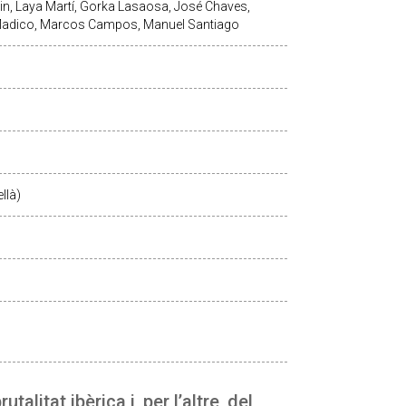
in, Laya Martí, Gorka Lasaosa, José Chaves,
Madico, Marcos Campos, Manuel Santiago
llà)
utalitat ibèrica i, per l’altre, del