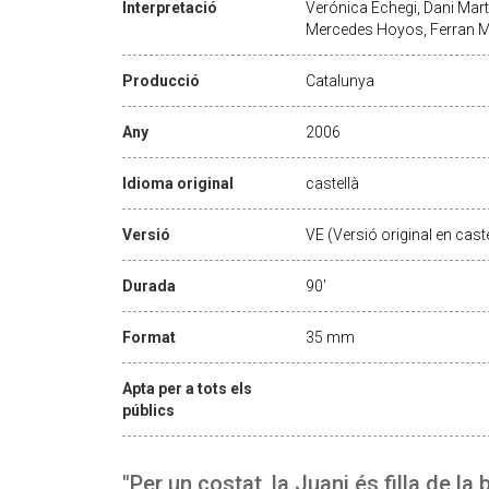
Interpretació
Verónica Echegi, Dani Mart
Mercedes Hoyos, Ferran 
Producció
Catalunya
Any
2006
Idioma original
castellà
Versió
VE (Versió original en caste
Durada
90'
Format
35 mm
Apta per a tots els
públics
"Per un costat, la Juani és filla de la br