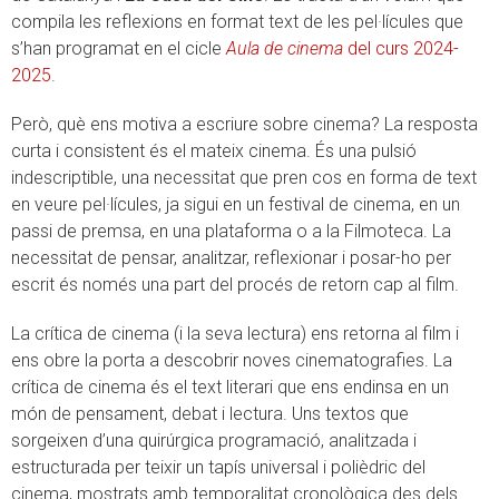
compila les reflexions en format text de les pel·lícules que
s’han programat en el cicle
Aula de cinema
del curs 2024-
2025
.
Però, què ens motiva a escriure sobre cinema? La resposta
curta i consistent és el mateix cinema. És una pulsió
indescriptible, una necessitat que pren cos en forma de text
en veure pel·lícules, ja sigui en un festival de cinema, en un
passi de premsa, en una plataforma o a la Filmoteca. La
necessitat de pensar, analitzar, reflexionar i posar-ho per
escrit és només una part del procés de retorn cap al film.
La crítica de cinema (i la seva lectura) ens retorna al film i
ens obre la porta a descobrir noves cinematografies. La
crítica de cinema és el text literari que ens endinsa en un
món de pensament, debat i lectura. Uns textos que
sorgeixen d’una quirúrgica programació, analitzada i
estructurada per teixir un tapís universal i polièdric del
cinema, mostrats amb temporalitat cronològica des dels