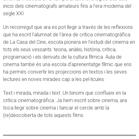
inicis dels cinematògrafs amateurs fins a l’era moderna del
segle XXI.
Un recorregut que ara es pot llegir a través de les reflexions
que ha escrit l’alumnat de l’àrea de crítica cinematogràfica
de La Casa del Cine, escola pionera en l’estudi del cinema en
tots els seus vessants: teoria, anàlisi, història, crítica,
programació i els derivats de la cultura fílmica. Aula de
cinema també és una escola d’aprenentatge fílmic que ens
ha permès convertir les projeccions en textos i les seves
lectures en noves mirades cap a les pel·lícules.
Text i mirada, mirada i text. Un binomi que conflueix en la
crítica cinematogràfica. Ja hem escrit sobre cinema; ara
toca llegir sobre cinema i tancar el cercle amb la
(re)descoberta de tots aquests films.