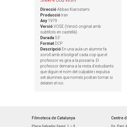
Shekl-e Dou Wom
Direcció
Abbas Kiarostami
Producció
Iran
Any
1979
Versió
VOSE (Versió original amb
subtítols en castellà)
Durada
53'
Format
DCP
Descripció
En una aula un alumne fa
soroll amb el bolígraf cada cop que el
professor es gira a la pissarra. El
professor demana a la resta d’estudiants
que diguin el nom del culpable i expulsa
set alumnes que només podran tornar si
delaten el noi.
Filmoteca de Catalunya
Centre d
Plaça Salvador Seguí, 1 – 9
Ds. Parc 