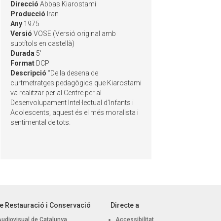
Direcció
Abbas Kiarostami
Producció
Iran
Any
1975
Versió
VOSE (Versió original amb
subtítols en castellà)
Durada
5'
Format
DCP
Descripció
“De la desena de
curtmetratges pedagògics que Kiarostami
va realitzar per al Centre per al
Desenvolupament Intel·lectual d’Infants i
Adolescents, aquest és el més moralista i
sentimental de tots.
e Restauració i Conservació
Directe a
Audiovisual de Catalunya
Accessibilitat