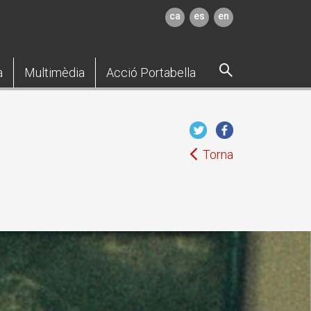
ca
es
en
a
Multimèdia
Acció Portabella
Torna