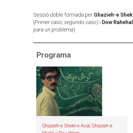
Sessió doble formada per
Ghazieh-e Shek
(
Primer caso, segundo caso
) i
Dow Rahehal
para un problema
)
Programa
Ghazieh-e Shekl-e Aval, Ghazieh-e