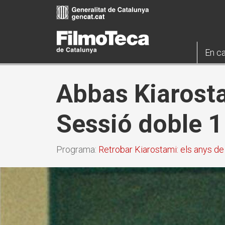
Vés
al
contingut
En ca
Abbas Kiarost
Sessió doble 1
Programa:
Retrobar Kiarostami: els anys de