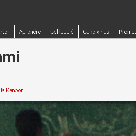
rtell
Aprendre
Col·lecció
Coneix-nos
Prems
ami
 la Kanoon
.