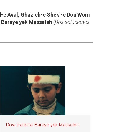
l-e Aval, Ghazieh-e Shekl-e Dou Wom
 Baraye yek Massaleh
(
Dos soluciones
Dow Rahehal Baraye yek Massaleh