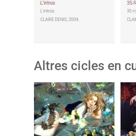
L'intrus
35 R
L'intrús
35 r
CLAIRE DENIS, 2004.
CLAI
Altres cicles en c