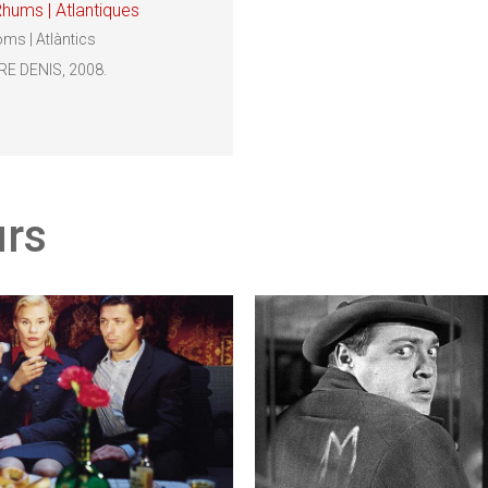
hums | Atlantiques
oms | Atlàntics
RE DENIS, 2008.
urs