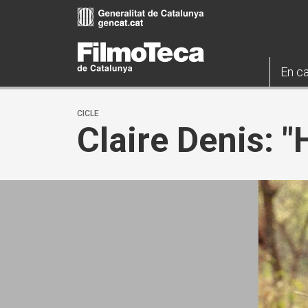
Vés
al
contingut
En ca
CICLE
Claire Denis: 