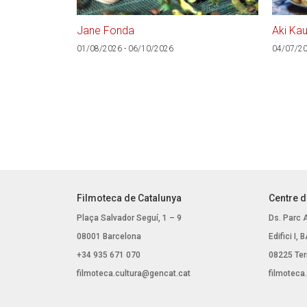
Jane Fonda
Aki Kau
01/08/2026 - 06/10/2026
04/07/20
Filmoteca de Catalunya
Centre d
Plaça Salvador Seguí, 1 – 9
Ds. Parc 
08001 Barcelona
Edifici I,
+34 935 671 070
08225 Ter
filmoteca.cultura@gencat.cat
filmoteca