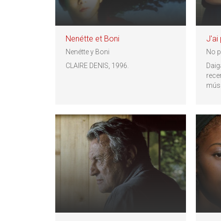
Nenétte et Boni
J'ai
Nenétte y Boni
No p
CLAIRE DENIS, 1996.
Daiga
rece
músic