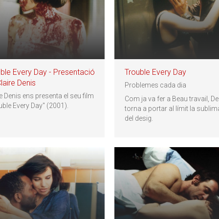
ble Every Day - Presentació
Trouble Every Day
laire Denis
Problemes cada dia
e Denis ens presenta el seu film
Com ja va fer a Beau travail, De
uble Every Day" (2001).
torna a portar al límit la subli
del desig.