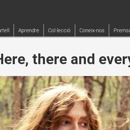
rtell
Aprendre
Col·lecció
Coneix-nos
Prems
"Here, there and eve