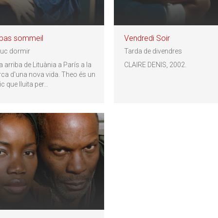
 pas sommeil
Vendredi Soir
uc dormir
Tarda de divendres
 arriba de Lituània a París a la
CLAIRE DENIS, 2002.
rca d'una nova vida. Theo és un
 que lluita per
…