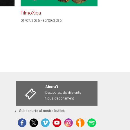
FilmoXica
Tu i jo, què
01/07/2026 - 30/09/2026
01/07/2026 - 30
Abona't
Descobreix els diferents
tipus d’abonament
Subscriu-te al nostre butlletí