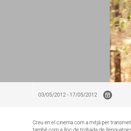
03/05/2012 - 17/05/2012
Creu en el cinema com a mitjà per transme
també com a lloc de trobada de llenguatges,