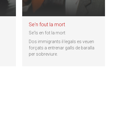
Se'n fout la mort
Se'ls en fot la mort
Dos immigrants il·legals es veuen
forçats a entrenar galls de baralla
per sobreviure.