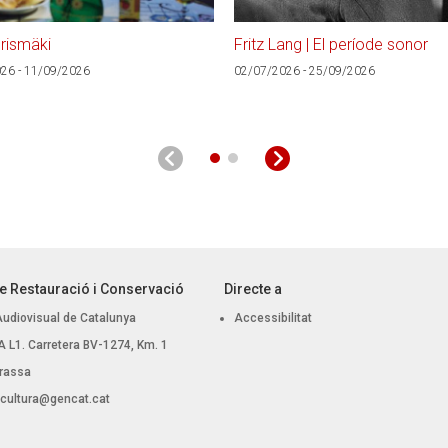
rismäki
Fritz Lang | El període sonor
26 - 11/09/2026
02/07/2026 - 25/09/2026
e Restauració i Conservació
Directe a
Audiovisual de Catalunya
Accessibilitat
 BA L1. Carretera BV-1274, Km. 1
rassa
.cultura@gencat.cat