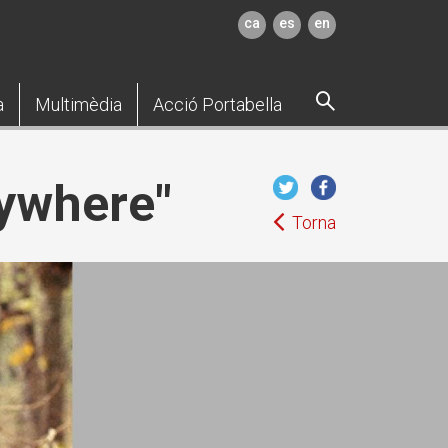
ca
es
en
a
Multimèdia
Acció Portabella
rywhere"
Torna