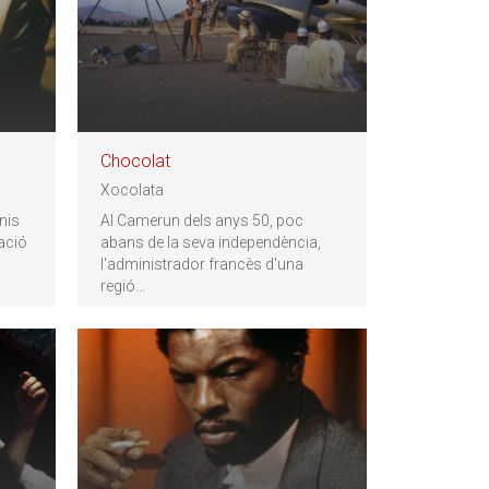
Chocolat
Xocolata
nis
Al Camerun dels anys 50, poc
mació
abans de la seva independència,
l'administrador francès d'una
regió
…