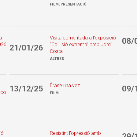
FILM, PRESENTACIÓ
a
Visita comentada a l'exposició
08/
026
“Col·lisió extrema” amb Jordi
21/01/26
Costa
ALTRES
Érase una vez...
13/12/25
09/
nco
FILM
ió
Resistint l'opressió amb
29/