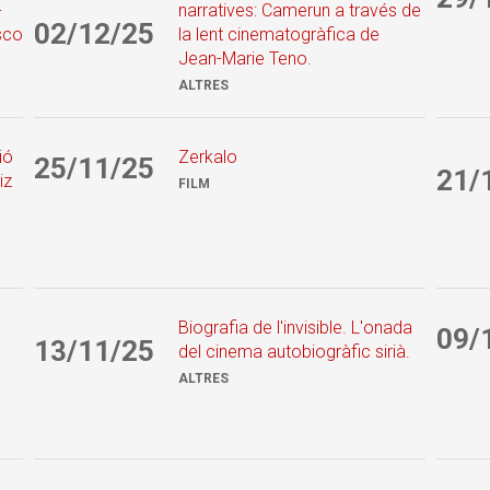
-
narratives: Camerun a través de
02/12/25
sco
la lent cinematogràfica de
Jean-Marie Teno.
ALTRES
ió
Zerkalo
25/11/25
21/
iz
FILM
Biografia de l'invisible. L'onada
09/
13/11/25
del cinema autobiogràfic sirià.
ALTRES