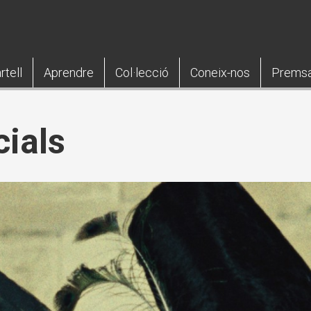
rtell
Aprendre
Col·lecció
Coneix-nos
Prems
ials