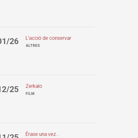
L'acció de conservar
01/26
ALTRES
Zerkalo
12/25
FILM
Érase una vez...
11/25