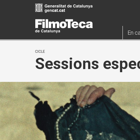
Vés
al
contingut
En ca
CICLE
Sessions espec