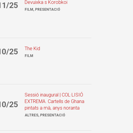
Devuixka s Korobkoi
11/25
FILM, PRESENTACIÓ
The Kid
10/25
FILM
Sessió inaugural | COL·LISIÓ
EXTREMA. Cartells de Ghana
10/25
pintats a mà, anys noranta
ALTRES, PRESENTACIÓ