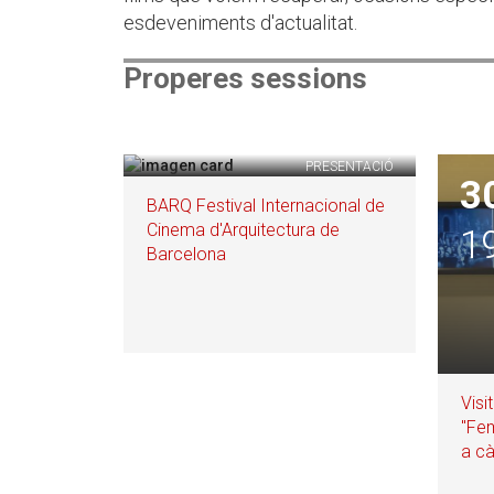
esdeveniments d'actualitat.
Properes sessions
FILM
PRESENTACIÓ
17/09/26
3
BARQ Festival Internacional de
Cinema d'Arquitectura de
20:00
1
Barcelona
Visi
"Fem
a cà