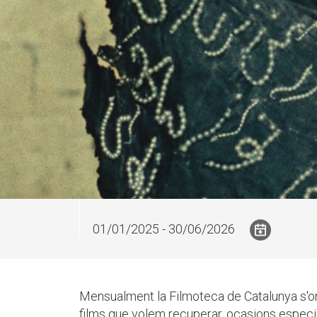
01/01/2025 - 30/06/2026
Mensualment la Filmoteca de Catalunya s'om
films que volem recuperar, ocasions especi