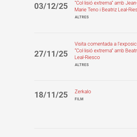
"Col·lisió extrema" amb Jean
03/12/25
Marie Teno i Beatriz Leal-Rie
ALTRES
Visita comentada a l'exposic
“Col·lisió extrema” amb Beatr
27/11/25
Leal-Riesco
ALTRES
Zerkalo
18/11/25
FILM