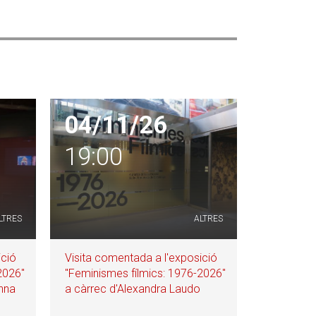
04/11/26
19:00
LTRES
ALTRES
ició
Visita comentada a l'exposició
2026"
"Feminismes fílmics: 1976-2026"
Anna
a càrrec d'Alexandra Laudo