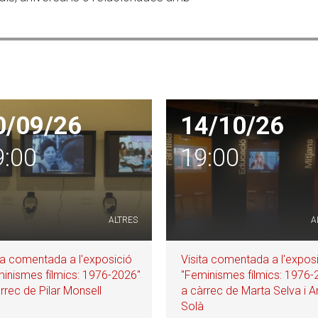
0/09/26
14/10/26
9:00
19:00
ALTRES
A
ta comentada a l'exposició
Visita comentada a l'expos
inismes fílmics: 1976-2026"
"Feminismes fílmics: 1976-
rrec de Pilar Monsell
a càrrec de Marta Selva i 
Solà