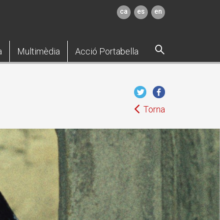
ca
es
en
a
Multimèdia
Acció Portabella
Torna