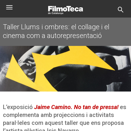
Vés
Toggle
al
navigation
contingut
Taller Llums i ombres: el collage i el
cinema com a autorepresentació
L’exposició
Jaime Camino. No tan de pressa!
es
complementa amb projeccions i activitats
paral·leles com aquest taller que ens proposa
l’artista plàstica Isis Navarro.