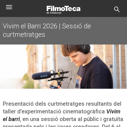
Vés
Toggle
al
navigation
contingut
Vivim el Barri 2026 | Sessió de
curtmetratges
Presentació dels curtmetratges resultants del
taller d’experimentació cinematogràfica
Vivim
el barri
, en una sessió oberta al públic i gratuïta
presentada pels i les joves creadores. Del 6 al