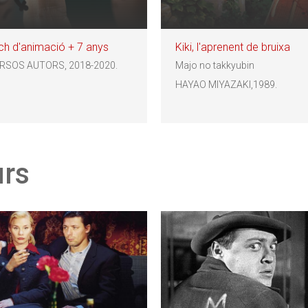
ch d'animació + 7 anys
Kiki, l'aprenent de bruixa
RSOS AUTORS, 2018-2020.
Majo no takkyubin
HAYAO MIYAZAKI,1989.
urs