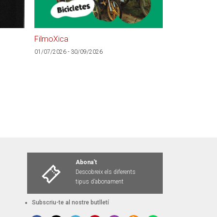
FilmoXica
Tu i jo, què
01/07/2026 - 30/09/2026
01/07/2026 - 30
Abona't
Descobreix els diferents
tipus d’abonament
Subscriu-te al nostre butlletí