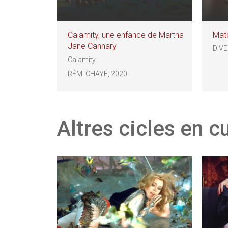
Calamity, une enfance de Martha
Mat
Jane Cannary
DIVE
Calamity
RÉMI CHAYÉ, 2020.
Altres cicles en c