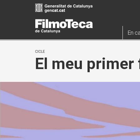
Vés
al
contingut
En ca
CICLE
El meu primer 