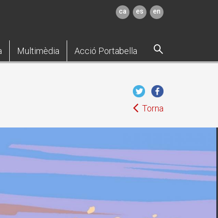
ca
es
en
a
Multimèdia
Acció Portabella
Torna