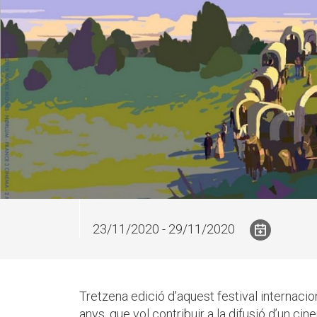
23/11/2020 - 29/11/2020
Tretzena edició d'aquest festival internacion
anys, que vol contribuir a la difusió d’un cin