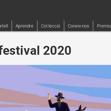
rtell
Aprendre
Col·lecció
Coneix-nos
Prems
festival 2020