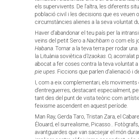
els supervivents. De l’altra, les diferents sit
població civil i les decisions que es veuen 
circumstàncies alienes a la seva voluntat du
Haver d’abandonar el teu país per la intrans
veïns del petit Sero a
Nachbarn
o com els j
Habana
. Tornar a la teva terra per rodar una
la Lituània soviètica d
’Izaokas
. O, acorralat
abocat a fer coses contra la teva voluntat 
pie upes
. Ficcions que parlen d’alienació i 
I, com a eix complementari, els moviments 
d’entreguerres, destacant especialment, per
tant des del punt de vista teòric com artístic
feixisme ascendent en aquest període.
Man Ray, Gerda Taro, Tristan Zara, el Cabare
Élouard, el surrealisme, Picasso... Fotògrafs
avantguardes que van sacsejar el món durant