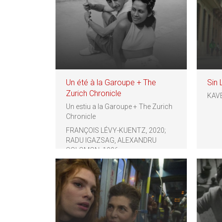
Un été à la Garoupe + The
Sin
Zurich Chronicle
KAVE
Un estiu a la Garoupe + The Zurich
Chronicle
FRANÇOIS LÉVY-KUENTZ, 2020;
RADU IGAZSAG, ALEXANDRU
SOLOMON, 1996.