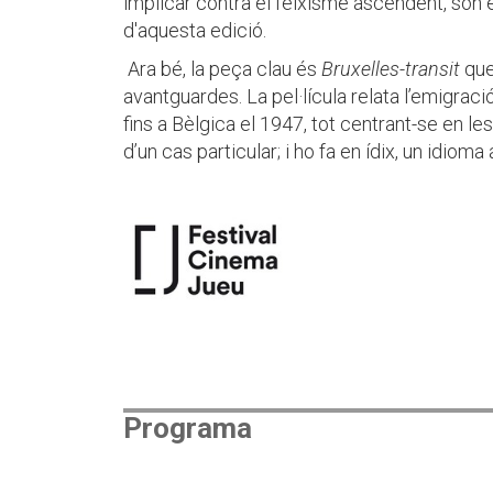
implicar contra el feixisme ascendent, són 
d'aquesta edició.
Ara bé, la peça clau és
Bruxelles-transit
que 
avantguardes. La pel·lícula relata l’emigrac
fins a Bèlgica el 1947, tot centrant-se en les
d’un cas particular; i ho fa en ídix, un idioma
Programa