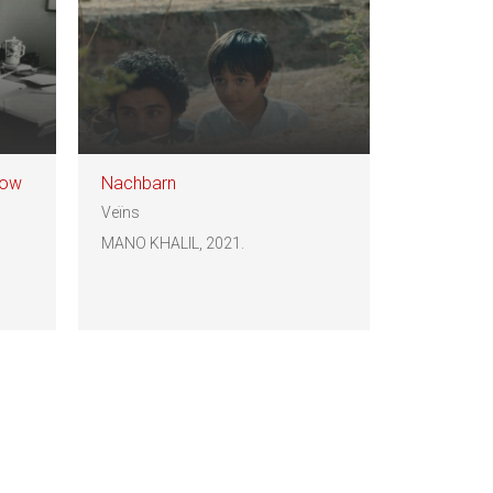
low
Nachbarn
Veïns
MANO KHALIL, 2021.