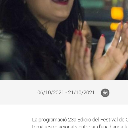
06/10/2021 - 21/10/2021
La programació 23a Edició del Festival de
temàtics relacionats entre si: d’una banda, l