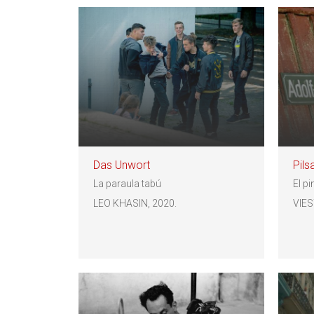
Das Unwort
Pils
La paraula tabú
El pi
LEO KHASIN, 2020.
VIES