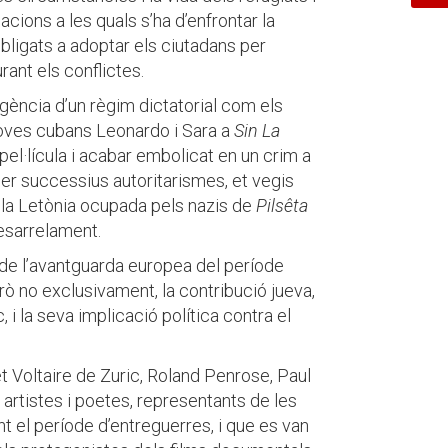
uacions a les quals s’ha d’enfrontar la
obligats a adoptar els ciutadans per
rant els conflictes.
igència d’un règim dictatorial com els
oves cubans Leonardo i Sara a
Sin La
 pel·lícula i acabar embolicat en un crim a
 per successius autoritarismes, et vegis
a la Letònia ocupada pels nazis de
Pilsêta
desarrelament.
de l’avantguarda europea del període
ò no exclusivament, la contribució jueva,
, i la seva implicació política contra el
t Voltaire de Zuric, Roland Penrose, Paul
, artistes i poetes, representants de les
 el període d’entreguerres, i que es van