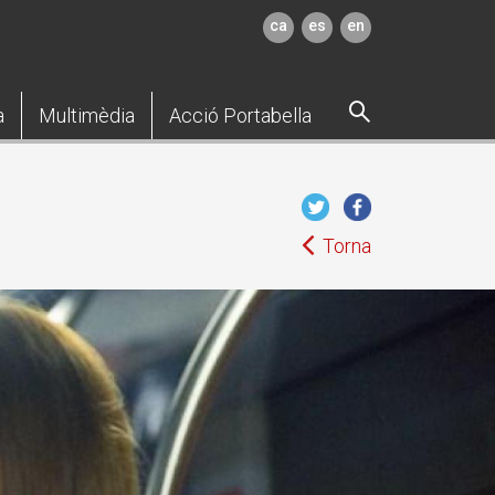
ca
es
en
a
Multimèdia
Acció Portabella
Torna