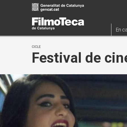
Vés
al
contingut
En ca
CICLE
Festival de c