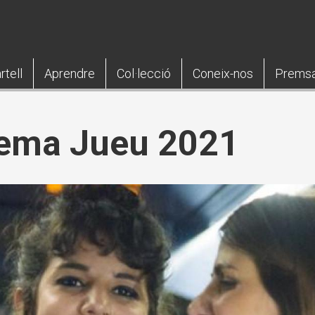
rtell
Aprendre
Col·lecció
Coneix-nos
Prems
inema Jueu 2021