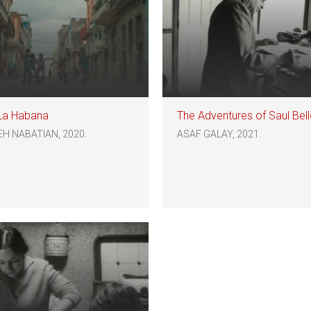
 La Habana
The Adventures of Saul Bel
H NABATIAN, 2020.
ASAF GALAY, 2021.