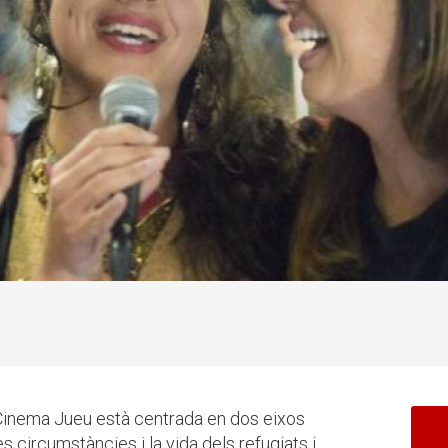
 Cinema Jueu està centrada en dos eixos
es circumstàncies i la vida dels refugiats i