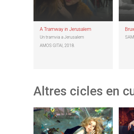
A Tramway in Jerusalem
Brux
Un tramvia a Jerusalem
SAM
AMOS GITAI, 2018.
Altres cicles en c