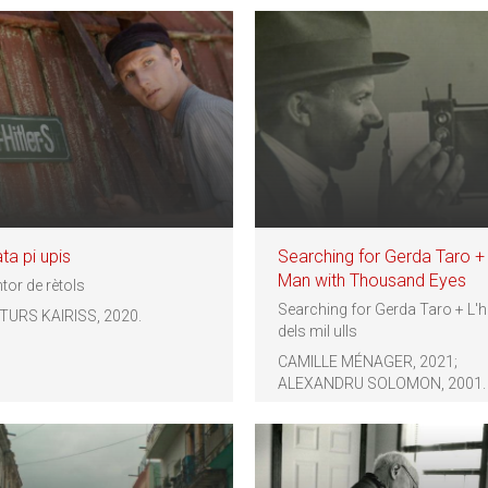
ata pi upis
Searching for Gerda Taro +
Man with Thousand Eyes
ntor de rètols
Searching for Gerda Taro + L
TURS KAIRISS, 2020.
dels mil ulls
CAMILLE MÉNAGER, 2021;
ALEXANDRU SOLOMON, 2001.