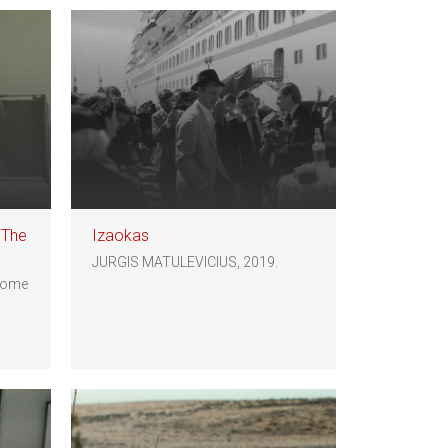
 The
Izaokas
JURGIS MATULEVICIUS, 2019.
'home