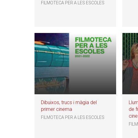
FILMOTECA PER A LES ESCOLES
Dibuixos, trucs i màgia del
Llum
primer cinema
de 
cin
FILMOTECA PER A LES ESCOLES
FIL