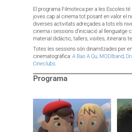
El programa Filmoteca per a les Escoles té l’
joves cap al cinema tot posant en valor el 
diverses activitats adreçades a tots els niv
cinema i sessions d'iniciació al llenguatg
material didàctic, tallers, visites, itineraris
Totes les sessions són dinamitzades per ent
cinematogràfica:
A Bao A Qu,
MODIband
,
Dr
Cineclubs
.
Programa