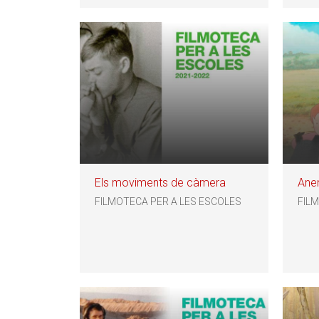
Els moviments de càmera
Ane
FILMOTECA PER A LES ESCOLES
FIL