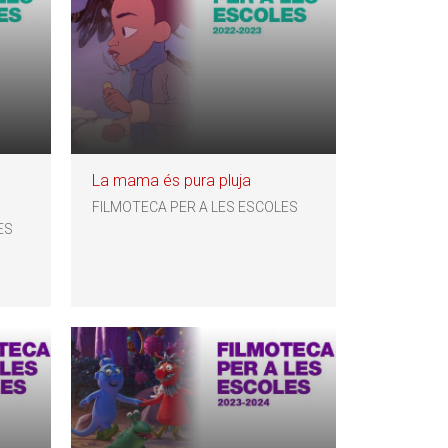
La mama és pura pluja
FILMOTECA PER A LES ESCOLES
ES