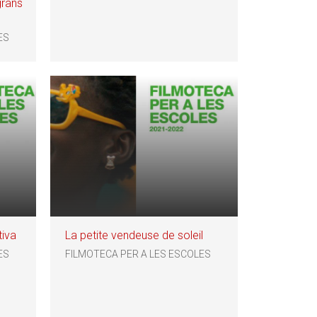
grans
ES
tiva
La petite vendeuse de soleil
ES
FILMOTECA PER A LES ESCOLES