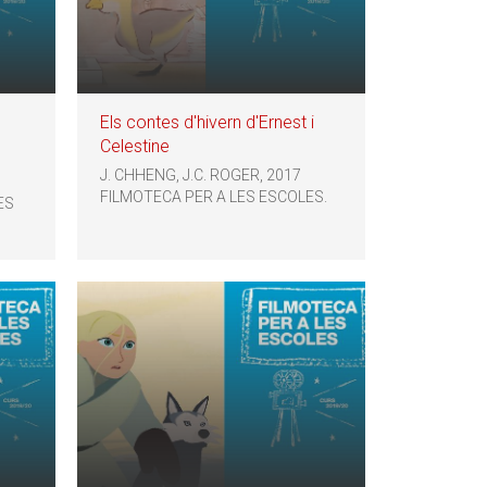
Els contes d'hivern d'Ernest i
Celestine
J. CHHENG, J.C. ROGER, 2017
FILMOTECA PER A LES ESCOLES.
ES