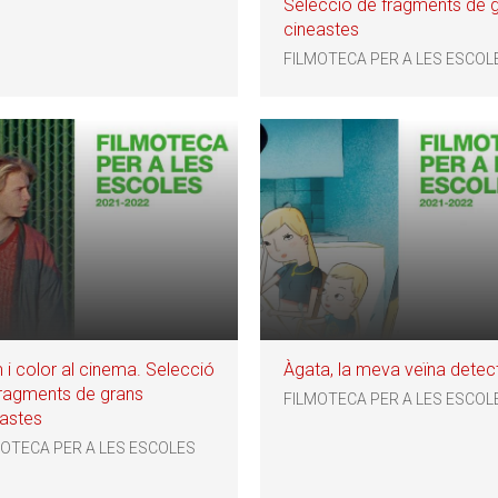
Selecció de fragments de 
cineastes
FILMOTECA PER A LES ESCOL
 i color al cinema. Selecció
Àgata, la meva veïna detec
fragments de grans
FILMOTECA PER A LES ESCOL
eastes
MOTECA PER A LES ESCOLES