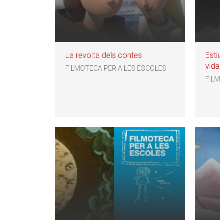
La revolta dels contes
Esti
vida
FILMOTECA PER A LES ESCOLES
FIL