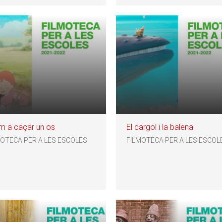
m a caçar un os
El cargol i la balena
MOTECA PER A LES ESCOLES
FILMOTECA PER A LES ESCOL