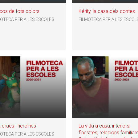
cos de tots colors
Kérity, la casa dels contes
MOTECA PER A LES ESCOLES
FILMOTECA PER A LES ESCOL
 dracs i heroïnes
La vida a casa: interiors,
finestres, relacions familiars
MOTECA PER A LES ESCOLES