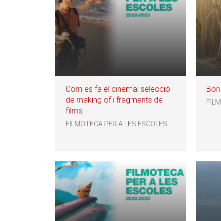
Com es fa el cinema: selecció
Bon 
de making of i fragments de
FIL
films
FILMOTECA PER A LES ESCOLES