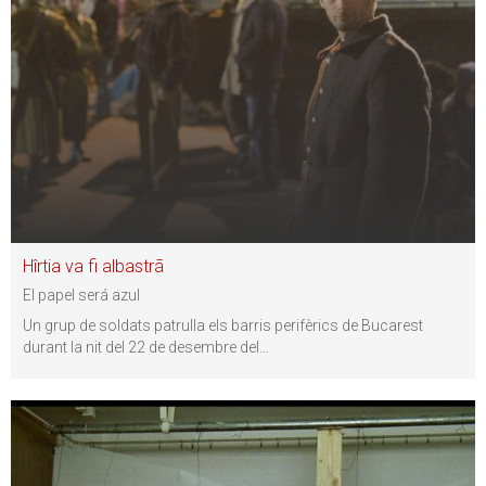
Hîrtia va fi albastrã
El papel será azul
Un grup de soldats patrulla els barris perifèrics de Bucarest
durant la nit del 22 de desembre del
…