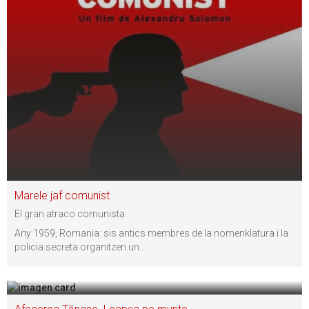
Marele jaf comunist
El gran atraco comunista
Any 1959, Romania: sis antics membres de la nomenklatura i la
policia secreta organitzen un
…