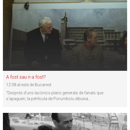
A fost sau n-a fost?
12:08 al este de Bucarest
“Després d’uns lacònics plans generals de fanals que
s’apaguen, la pel•lícula de Porumboiu dibuixa
…