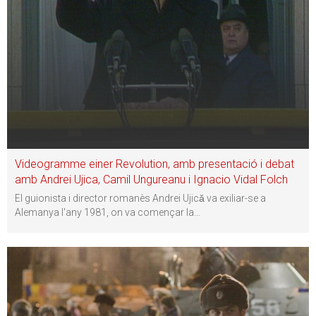
Videogramme einer Revolution, amb presentació i debat
amb Andrei Ujica, Camil Ungureanu i Ignacio Vidal Folch
El guionista i director romanès Andrei Ujicǎ va exiliar-se a
Alemanya l'any 1981, on va començar la
…