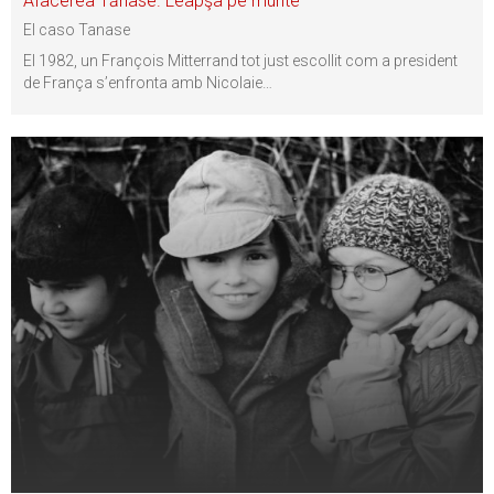
Afacerea Tănase. Leapşa pe murite
El caso Tanase
El 1982, un François Mitterrand tot just escollit com a president
de França s’enfronta amb Nicolaie
…