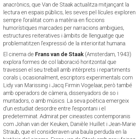
anacrònics, que Van de Staak actualitza mitjançant la
lectura en espais públics, les seves pel·lícules exploren
sempre l’oralitat com a matèria en ficcions
humorístiques marcades per narracions ambigües,
estructures reiteratives i àmbits de llenguatge que
problematitzen l’expressió de la interioritat humana.
El cinema de
Frans van de Staak
(Amsterdam, 1943)
explora formes de col·laboració horitzontal que
travessen el seu treball amb intèrprets i repartiments
corals i, ocasionalment, escriptors experimentals com
Lidy van Marissing i Jacq Firmin Vogelaar, però també
amb operadors de càmera, dissenyadors de so i
muntadors, o amb músics. La seva poètica emergeix
d’un estudiat desordre entre l’espontani i el
predeterminat. Admirat per cineastes contemporanis
com Johan van der Keuken, Danièle Huillet i Jean-Marie
Straub, que el consideraven una baula perduda en la