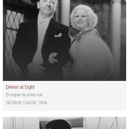
Dinner at Eight
El sopar és a les vuit
GEORGE CUKOR, 1934.