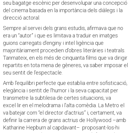
seu bagatge escènic per desenvolupar una concepció
del cinema basada en la importància dels diàlegs i la
direcció actoral.
Sempre al servei dels grans estudis, afirmava que no
era un “autor” i que es limitava a traduir en imatges
guions carregats d’enginy i intel·ligència que
majoritàriament procedien d’obres literàries i teatrals.
Tanmateix, en els més de cinquanta films que va dirigir
repartits en tota mena de gèneres, va saber imposar el
seu sentit de l’espectacle.
Amb l’equilibri perfecte que establia entre sofisticació,
elegància i sentit de l’humor i la seva capacitat per
transmetre la subtilesa de certes situacions, va
excel·lir en el melodrama i l’alta comèdia. La Metro el
va batejar com “el director d’actrius” i, certament, va
definir la carrera de grans actrius de Hollywood –amb
Katharine Hepburn al capdavant– proposant-los-hi