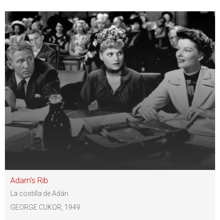
Adam's Rib
La costilla de Adán
GEORGE CUKOR, 1949.