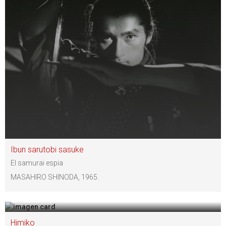
Ibun sarutobi sasuke
El samurai espia
MASAHIRO SHINODA, 1965.
Himiko