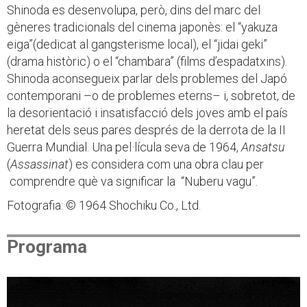
Shinoda es desenvolupa, però, dins del marc del
gèneres tradicionals del cinema japonès: el “yakuza
eiga”(dedicat al gangsterisme local), el “jidai geki”
(drama històric) o el “chambara” (films d’espadatxins).
Shinoda aconsegueix parlar dels problemes del Japó
contemporani –o de problemes eterns– i, sobretot, de
la desorientació i insatisfacció dels joves amb el país
heretat dels seus pares després de la derrota de la II
Guerra Mundial. Una pel·lícula seva de 1964,
Ansatsu
(
Assassinat
) es considera com una obra clau per
comprendre què va significar la “Nuberu vagu”.
Fotografia: © 1964 Shochiku Co., Ltd.
Programa