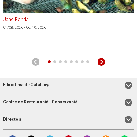
Jane Fonda
A
01/08/2026 - 06/10/2026
0
Filmoteca de Catalunya
Centre de Restauració i Conservació
Directe a