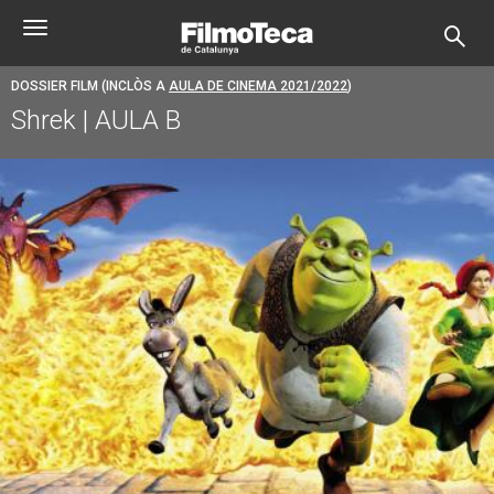
Vés
Toggle
al
navigation
contingut
DOSSIER FILM (INCLÒS A
AULA DE CINEMA 2021/2022
)
Shrek | AULA B