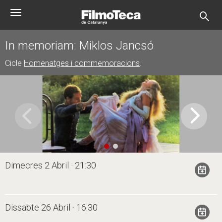
Vés
Toggle
al
navigation
contingut
In memoriam: Miklos Jancsó
Cicle
Homenatges i commemoracions
.
Dimecres 2 Abril · 21:30
Dissabte 26 Abril · 16:30