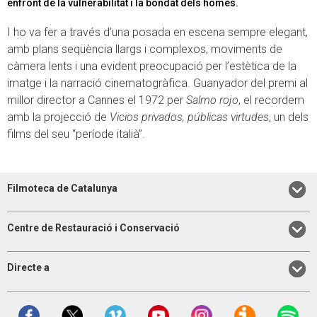
enfront de la vulnerabilitat i la bondat dels homes.
I ho va fer a través d’una posada en escena sempre elegant,
amb plans seqüència llargs i complexos, moviments de
càmera lents i una evident preocupació per l’estètica de la
imatge i la narració cinematogràfica. Guanyador del premi al
millor director a Cannes el 1972 per
Salmo rojo
, el recordem
amb la projecció de
Vicios privados, públicas virtudes
, un dels
films del seu “període italià”.
Filmoteca de Catalunya
Centre de Restauració i Conservació
Directe a