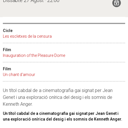
Dissabte 27 Agost · 22:00
Cicle
Les escletxes de la censura
Film
Inauguration of the Pleasure Dome
Film
Un chant d'amour
Un títol cabdal de a cinematografia gai signat per Jean
Genet i una exploració onírica del desig i els somnis de
Kenneth Anger.
Un títol cabdal de a cinematografia gai signat per Jean Genet i
una exploració onírica del desig i els somnis de Kenneth Anger.