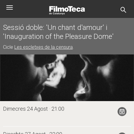
Vés
Toggle
al
navigation
contingut
Sessió doble: 'Un chant d'amour' i
'Inauguration of the Pleasure Dome'
Cicle
Les escletxes de la censura
.
Dimecres 24 Agost · 21:00