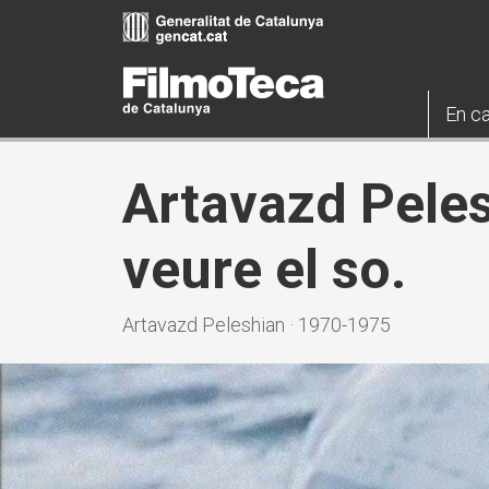
Vés
al
contingut
En ca
Artavazd Peles
veure el so.
Artavazd Peleshian · 1970-1975