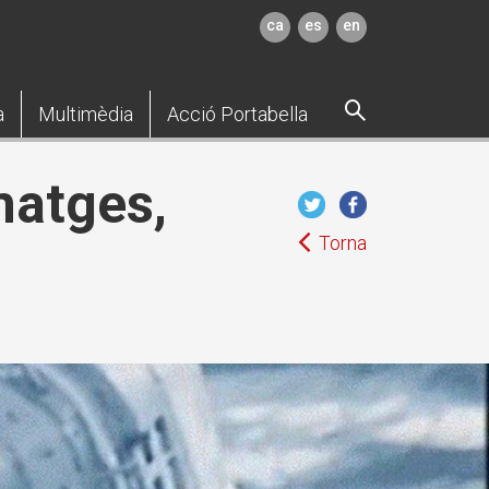
ca
es
en
a
Multimèdia
Acció Portabella
matges,
Torna