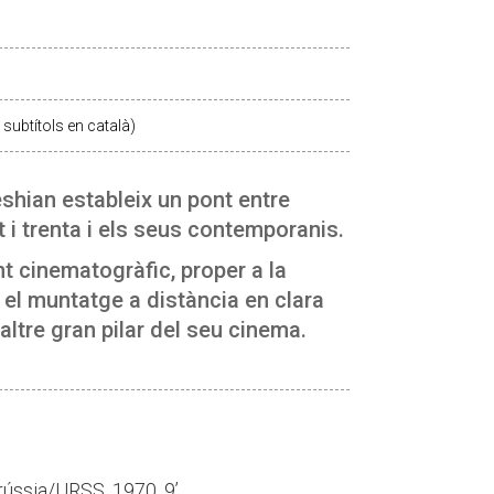
subtítols en català)
eshian estableix un pont entre
t i trenta i els seus contemporanis.
t cinematogràfic, proper a la
r el muntatge a distància en clara
altre gran pilar del seu cinema.
orússia/URSS, 1970, 9’