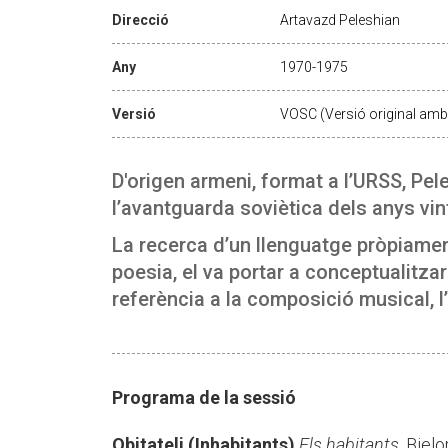
Direcció
Artavazd Peleshian
Any
1970-1975
Versió
VOSC (Versió original amb 
D'origen armeni, format a l’URSS, Pel
l’avantguarda soviètica dels anys vin
La recerca d’un llenguatge pròpiamen
poesia, el va portar a conceptualitza
referència a la composició musical, l’
Programa de la sessió
Obitateli (Inhabitants)
Els habitants
. Biel