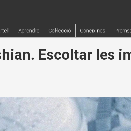
rtell
Aprendre
Col·lecció
Coneix-nos
Prems
hian. Escoltar les i