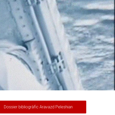
Dossier bibliogràfic Aravazd Peleshian