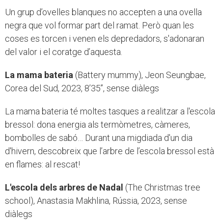
Un grup d’ovelles blanques no accepten a una ovella
negra que vol formar part del ramat. Però quan les
coses es torcen i venen els depredadors, s'adonaran
del valor i el coratge d’aquesta.
La mama bateria
(Battery mummy), Jeon Seungbae,
Corea del Sud, 2023, 8’35’’, sense diàlegs
La mama bateria té moltes tasques a realitzar a l'escola
bressol: dona energia als termòmetres, càmeres,
bombolles de sabó… Durant una migdiada d'un dia
d'hivern, descobreix que l’arbre de l’escola bressol està
en flames: al rescat!
L'escola dels arbres de Nadal
(The Сhristmas tree
school), Anastasia Makhlina, Rússia, 2023, sense
diàlegs