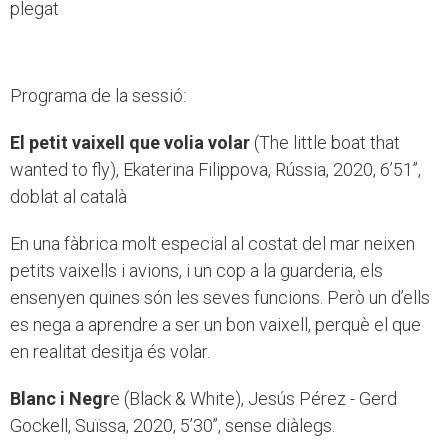
plegat
Programa de la sessió:
El petit vaixell que volia volar
(The little boat that
wanted to fly), Ekaterina Filippova, Rússia, 2020, 6’51’’,
doblat al català
En una fàbrica molt especial al costat del mar neixen
petits vaixells i avions, i un cop a la guarderia, els
ensenyen quines són les seves funcions. Però un d’ells
es nega a aprendre a ser un bon vaixell, perquè el que
en realitat desitja és volar.
Blanc i Negr
e (Black & White), Jesús Pérez - Gerd
Gockell, Suïssa, 2020, 5’30’’, sense diàlegs.