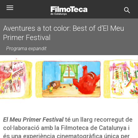
Vés
Toggle
al
navigation
contingut
Aventures a tot color: Best of d’El Meu
Primer Festival
Programa expandit
El Meu Primer Festival
té un llarg recorregut de
col·laboració amb la Filmoteca de Catalunya i
és una experiència cinematogràfica única per