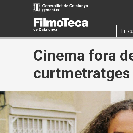
Vés
al
contingut
En ca
Cinema fora de
curtmetratges