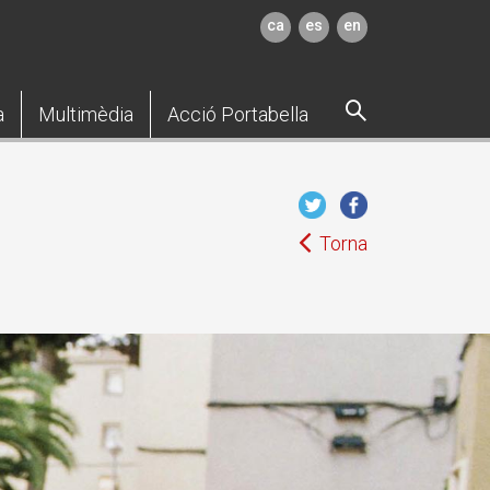
ca
es
en
a
Multimèdia
Acció Portabella
Torna