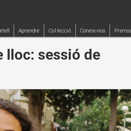
rtell
Aprendre
Col·lecció
Coneix-nos
Prems
 lloc: sessió de