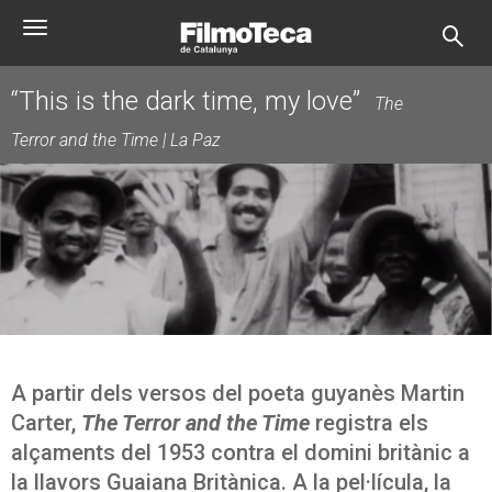
Vés
Toggle
al
navigation
contingut
“This is the dark time, my love”
The
Terror and the Time | La Paz
A partir dels versos del poeta guyanès Martin
Carter,
The Terror and the Time
registra els
alçaments del 1953 contra el domini britànic a
la llavors Guaiana Britànica. A la pel·lícula, la