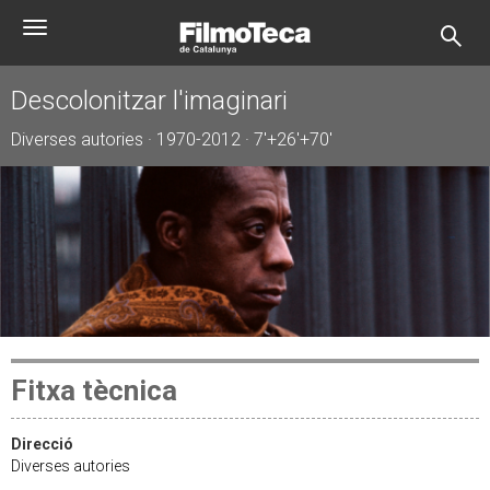
Vés
Toggle
al
navigation
contingut
Descolonitzar l'imaginari
Diverses autories · 1970-2012 · 7'+26'+70'
Fitxa tècnica
Direcció
Diverses autories