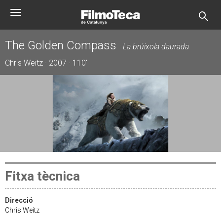
Vés
Toggle
al
navigation
contingut
The Golden Compass
La brúixola daurada
Chris Weitz · 2007 · 110'
Fitxa tècnica
Direcció
Chris Weitz