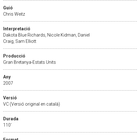
Guió
Chris Weitz
Interpretació
Dakota Blue Richards, Nicole Kidman, Daniel
Craig, Sam Elliott
Producció
Gran Bretanya-Estats Units
Any
2007
Versió
VC (Versió original en català)
Durada
110'
Format