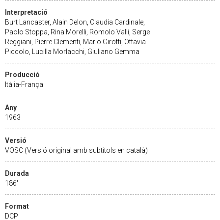
Interpretació
Burt Lancaster, Alain Delon, Claudia Cardinale,
Paolo Stoppa, Rina Morelli, Romolo Valli, Serge
Reggiani, Pierre Clementi, Mario Girotti, Ottavia
Piccolo, Lucilla Morlacchi, Giuliano Gemma
Producció
Itàlia-França
Any
1963
Versió
VOSC (Versió original amb subtítols en català)
Durada
186'
Format
DCP