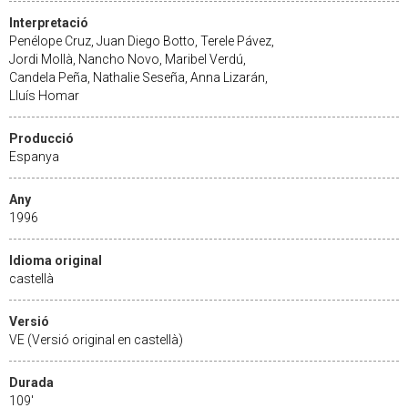
Interpretació
Penélope Cruz, Juan Diego Botto, Terele Pávez,
Jordi Mollà, Nancho Novo, Maribel Verdú,
Candela Peña, Nathalie Seseña, Anna Lizarán,
Lluís Homar
Producció
Espanya
Any
1996
Idioma original
castellà
Versió
VE (Versió original en castellà)
Durada
109'