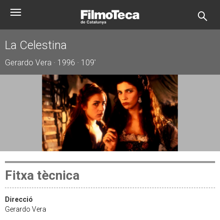
Vés
Toggle
al
navigation
contingut
La Celestina
Gerardo Vera · 1996 · 109'
Fitxa tècnica
Direcció
Gerardo Vera