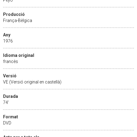
Producció
França-Bèlgica
Any
1976
Idioma original
francès
Versió
VE (Versió original en castellà)
Durada
74'
Format
DVD