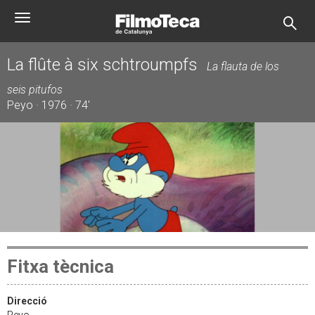
Vés
Toggle
al
navigation
contingut
La flûte à six schtroumpfs
La flauta de los
seis pitufos
Peyo · 1976 · 74'
Fitxa tècnica
Direcció
Peyo