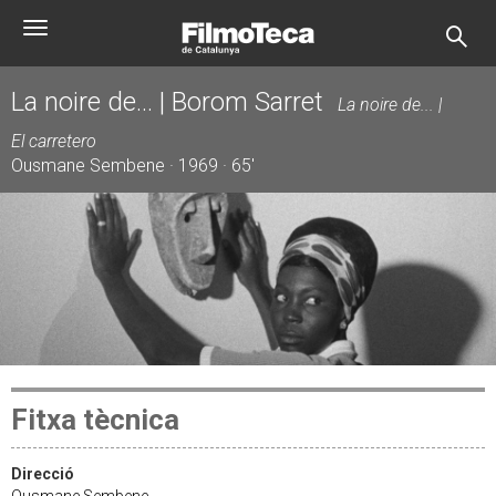
Vés
Toggle
al
navigation
contingut
La noire de... | Borom Sarret
La noire de... |
El carretero
Ousmane Sembene · 1969 · 65'
Fitxa tècnica
Direcció
Ousmane Sembene