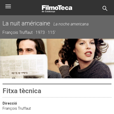
Vés
Toggle
al
navigation
contingut
La nuit américaine
La noche americana
François Truffaut · 1973 · 115'
Fitxa tècnica
Direcció
François Truffaut