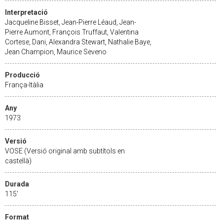
Interpretació
Jacqueline Bisset, Jean-Pierre Léaud, Jean-
Pierre Aumont, François Truffaut, Valentina
Cortese, Dani, Alexandra Stewart, Nathalie Baye,
Jean Champion, Maurice Seveno
Producció
França-Itàlia
Any
1973
Versió
VOSE (Versió original amb subtítols en
castellà)
Durada
115'
Format