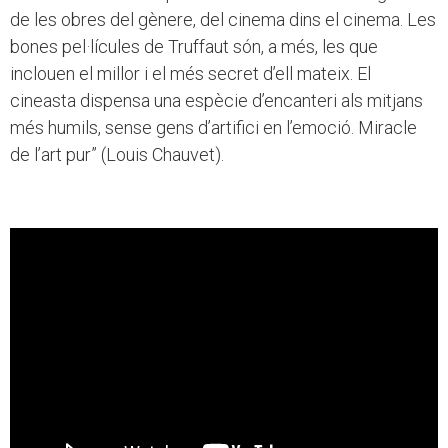
de les obres del gènere, del cinema dins el cinema. Les
bones pel·lícules de Truffaut són, a més, les que
inclouen el millor i el més secret d’ell mateix. El
cineasta dispensa una espècie d’encanteri als mitjans
més humils, sense gens d’artifici en l’emoció. Miracle
de l’art pur” (Louis Chauvet).