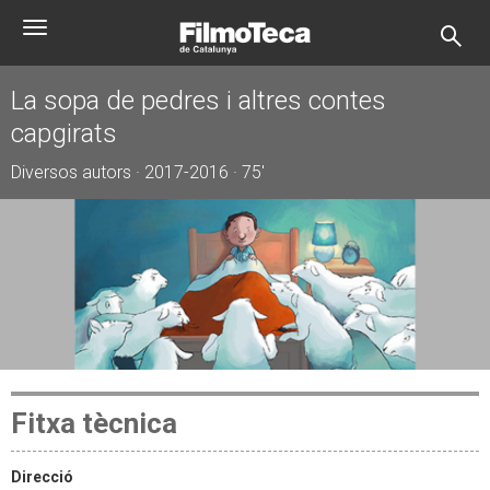
Vés
Toggle
al
navigation
contingut
La sopa de pedres i altres contes
capgirats
Diversos autors · 2017-2016 · 75'
Fitxa tècnica
Direcció