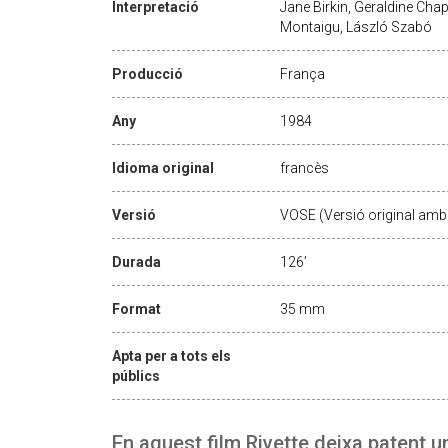
Interpretació
Jane Birkin, Geraldine Chapl
Montaigu, László Szabó
Producció
França
Any
1984
Idioma original
francès
Versió
VOSE (Versió original amb 
Durada
126’
Format
35 mm
Apta per a tots els
públics
En aquest film Rivette deixa patent u