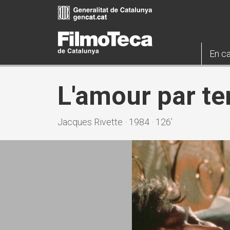
Vés
al
contingut
En ca
L'amour par te
Jacques Rivette · 1984 · 126’