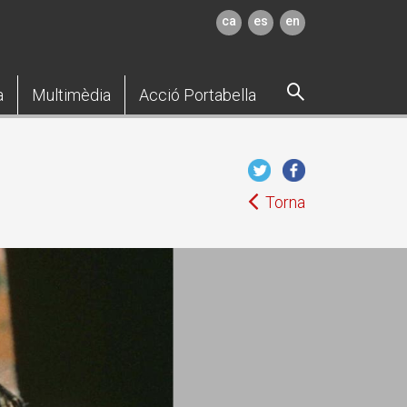
ca
es
en
a
Multimèdia
Acció Portabella
Torna