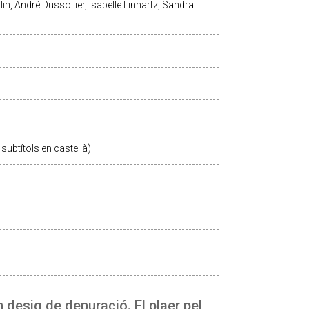
in, André Dussollier, Isabelle Linnartz, Sandra
subtítols en castellà)
n desig de depuració. El plaer pel