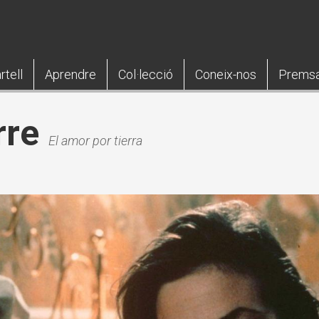
rtell
Aprendre
Col·lecció
Coneix-nos
Prems
rre
El amor por tierra